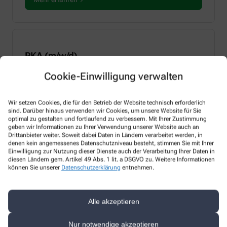
PKA (m/w/d)
Cookie-Einwilligung verwalten
als Mitarbeiter/-in
in Vollzeit
Wir setzen Cookies, die für den Betrieb der Website technisch erforderlich
sind. Darüber hinaus verwenden wir Cookies, um unsere Website für Sie
optimal zu gestalten und fortlaufend zu verbessern. Mit Ihrer Zustimmung
Mehr erfahren
geben wir Informationen zu Ihrer Verwendung unserer Website auch an
Drittanbieter weiter. Soweit dabei Daten in Ländern verarbeitet werden, in
denen kein angemessenes Datenschutzniveau besteht, stimmen Sie mit Ihrer
Einwilligung zur Nutzung dieser Dienste auch der Verarbeitung Ihrer Daten in
So erreichen Sie uns
diesen Ländern gem. Artikel 49 Abs. 1 lit. a DSGVO zu. Weitere Informationen
können Sie unserer
Datenschutzerklärung
entnehmen.
Apotheker/-in
Alle akzeptieren
Franziska Sprinkmeyer
Nur notwendige akzeptieren
Telefonnummer